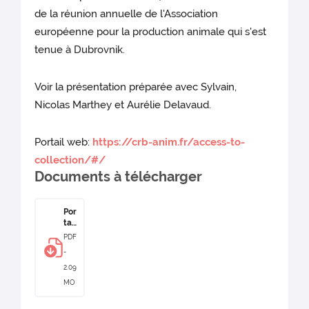
de la réunion annuelle de l'Association
européenne pour la production animale qui s'est
tenue à Dubrovnik.
Voir la présentation préparée avec Sylvain,
Nicolas Marthey et Aurélie Delavaud.
Portail web:
https://crb-anim.fr/access-to-
collection/#/
Documents à télécharger
Por
tail
we
PDF
b
-
pr
és
2.09
ent
MO
ati
on